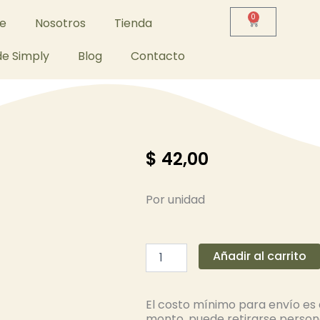
0
Carrito
e
Nosotros
Tienda
e Simply
Blog
Contacto
$
42,00
Por unidad
Trufa
Añadir al carrito
cantidad
El costo mínimo para envío es 
monto, puede retirarse perso