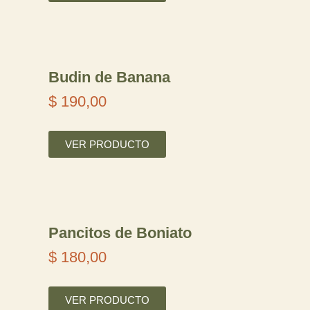
n
g
o
Budin de Banana
d
$
190,00
e
p
VER PRODUCTO
r
e
c
i
Pancitos de Boniato
o
$
180,00
s
VER PRODUCTO
: