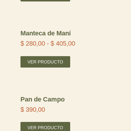
d
e
s
Manteca de Maní
d
$
280,00
-
$
405,00
R
e
a
$
VER PRODUCTO
n
g
1
o
8
Pan de Campo
d
0
$
390,00
e
,
p
0
VER PRODUCTO