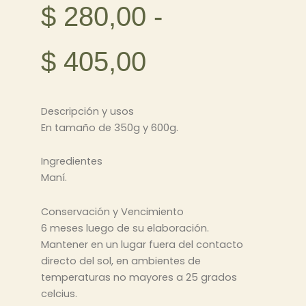
Rango
$
280,00
-
de
$
405,00
precios:
Descripción y usos
En tamaño de 350g y 600g.
desde
Ingredientes
Maní.
$ 280,00
Conservación y Vencimiento
6 meses luego de su elaboración.
hasta
Mantener en un lugar fuera del contacto
directo del sol, en ambientes de
temperaturas no mayores a 25 grados
$ 405,00
celcius.