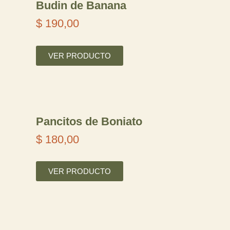
Budin de Banana
d
$
190,00
e
p
VER PRODUCTO
r
e
c
i
Pancitos de Boniato
o
$
180,00
s
VER PRODUCTO
:
d
e