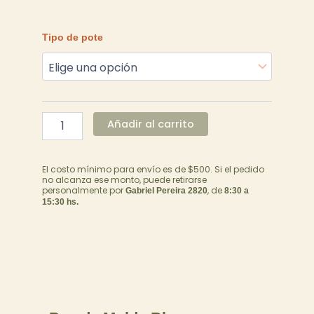
Manteca
Tipo de pote
de
Maní
cantidad
Añadir al carrito
El costo mínimo para envío es de $500. Si el pedido
no alcanza ese monto, puede retirarse
personalmente por
, de
Gabriel Pereira 2820
8:30 a
15:30 hs.