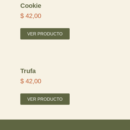
i
Cookie
o
$
42,00
s
VER PRODUCTO
:
d
e
s
Trufa
d
$
42,00
e
$
VER PRODUCTO
2