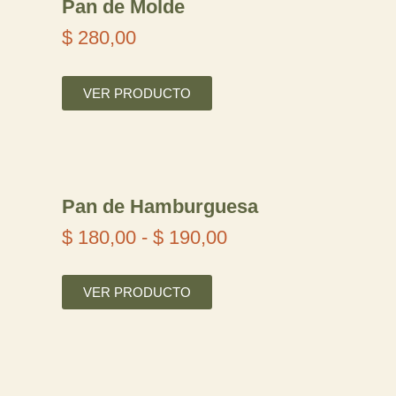
Pan de Molde
$
280,00
VER PRODUCTO
Pan de Hamburguesa
$
180,00
-
$
190,00
R
a
VER PRODUCTO
n
g
o