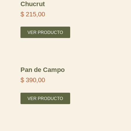
s
Chucrut
d
$
215,00
e
$
VER PRODUCTO
1
8
Pan de Campo
0
$
390,00
,
0
VER PRODUCTO
0
h
a