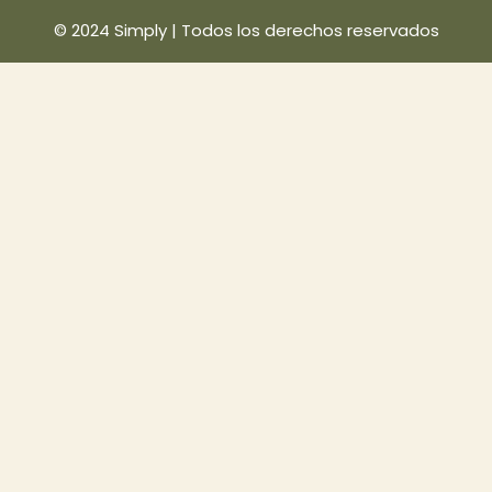
3
© 2024 Simply | Todos los derechos reservados
0
,
0
0
h
a
s
t
a
$
2