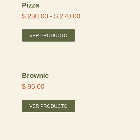
Pizza
s
$
230,00
-
$
270,00
t
R
a
a
VER PRODUCTO
$
n
g
1
o
9
Brownie
d
0
$
95,00
e
,
p
VER PRODUCTO
0
r
0
e
c