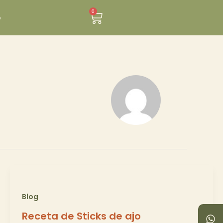
0
Carrito
o
Blog
W
I
Receta de Sticks de ajo
h
n