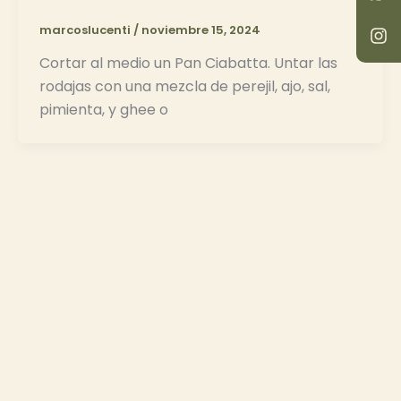
a
s
t
t
marcoslucenti
/
noviembre 15, 2024
s
a
a
g
Cortar al medio un Pan Ciabatta. Untar las
p
r
rodajas con una mezcla de perejil, ajo, sal,
p
a
pimienta, y ghee o
m